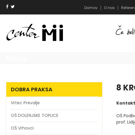
Domov
O nas
Refere
Menu
8 K
DOBRA PRAKSA
Vrtec Prevalje
Kontakt
OŠ DOLENJSKE TOPLICE
OŠ Podb
prof. Lidi
OŠ Vrhovci