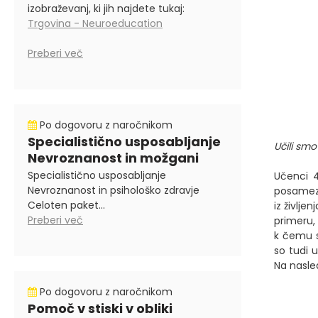
izobraževanj, ki jih najdete tukaj:
Trgovina - Neuroeducation
Preberi več
Po dogovoru z naročnikom
Specialistično usposabljanje
Učili smo
Nevroznanost in možgani
Specialistično usposabljanje
Učenci 4
Nevroznanost in psihološko zdravje
posamezni
Celoten paket...
iz življe
Preberi več
primeru, 
k čemu se
so tudi u
Na nasle
Po dogovoru z naročnikom
Pomoč v stiski v obliki