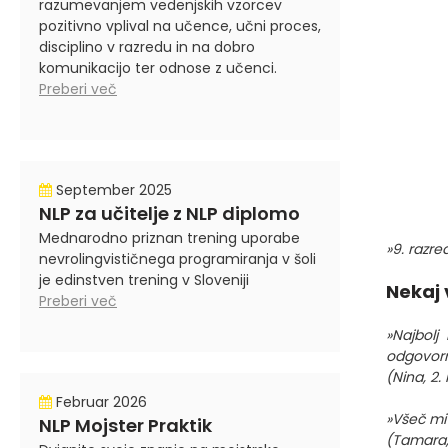
razumevanjem vedenjskih vzorcev
pozitivno vplival na učence, učni proces,
disciplino v razredu in na dobro
komunikacijo ter odnose z učenci.
Preberi več
September 2025
NLP za učitelje z NLP diplomo
Mednarodno priznan trening uporabe
»9. razre
nevrolingvističnega programiranja v šoli
je edinstven trening v Sloveniji
Nekaj 
Preberi več
»Najbolj
odgovorni
(Nina, 2.
Februar 2026
»Všeč mi j
NLP Mojster Praktik
(Tamara,