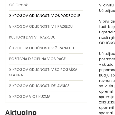
OŠ Ormož
V okviru
Učiteljic
8 KROGOV ODLIČNOSTI V OŠ PODBOČJE
V prvi tr
8 KROGOV ODLIČNOSTI V 1. RAZREDU
tudi bol
ugotavlja
KULTURNI DAN V 1. RAZREDU
nizali nj
ODLIČNOS
8 KROGOV ODLIČNOSTI V 7. RAZREDU
Učitelji
POZITIVNA DISCIPLINA V OŠ RAČE
posamezen
v skladu 
8 KROGOV ODLIČNOSTI V ŠC ROGAŠKA
pripomoč
SLATINA
Rudiju s
ravnanja 
8 KROGOV ODLIČNOSTI DELAVNICE
so v sku
opremili 
8 KROGOV V OŠ KUZMA
spremlja
zaključk
opomnili
Aktualno
spoznali 