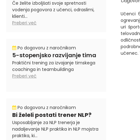
Odgovor
Če želite izboljšati svoje spretnosti
vodenja pogovora z učenci, odraslimi,
Učenci 6
klienti...
ogrevanju
Preberi več
uri špor
telovadn
odličnos
podrobne
Po dogovoru z naročnikom
učenec. 
5-stopenjsko razvijanje tima
Praktični trening za izvajanje timskega
coachinga in teambuildinga
Preberi več
Po dogovoru z naročnikom
Bi želeli postati trener NLP?
Usposabljanje za NLP trenerja je
nadaljevanje NLP praktika in NLP mojstra
praktika, ki...