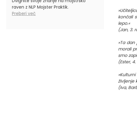
Dvignite svoje znanje na mojstrsko
raven z NLP Mojster Praktik.
»Učitelj
Preberi več
končali 
lepo.«
(Jan, 3. 
»Ta dan 
morali pr
smo zapis
(Ester, 4.
»Kulturn
življenje
(Iva, Bar