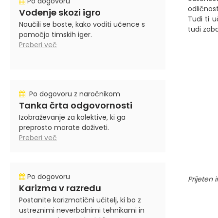
Po dogovoru
odličnost
Vodenje skozi igro
Tudi ti 
Naučili se boste, kako voditi učence s
tudi zab
pomočjo timskih iger.
Preberi več
Po dogovoru z naročnikom
Tanka črta odgovornosti
Izobraževanje za kolektive, ki ga
preprosto morate doživeti.
Preberi več
Po dogovoru
Prijeten
Karizma v razredu
Postanite karizmatični učitelj, ki bo z
ustreznimi neverbalnimi tehnikami in